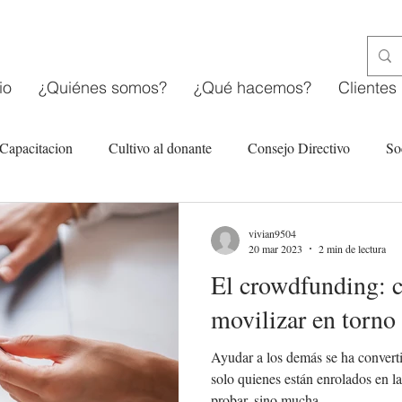
io
¿Quiénes somos?
¿Qué hacemos?
Clientes
Capacitacion
Cultivo al donante
Consejo Directivo
So
tarias
Estructura organizacional OSC
Fondeo en línea
vivian9504
20 mar 2023
2 min de lectura
El crowdfunding: c
movilizar en torno 
Ayudar a los demás se ha convert
solo quienes están enrolados en l
probar, sino mucha...