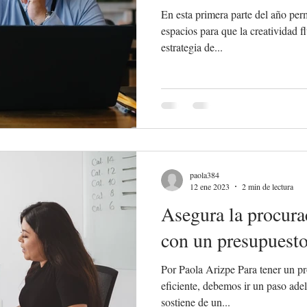
En esta primera parte del año per
espacios para que la creatividad f
estrategia de...
paola384
12 ene 2023
2 min de lectura
Asegura la procur
con un presupuest
Por Paola Arizpe Para tener un p
eficiente, debemos ir un paso ade
sostiene de un...