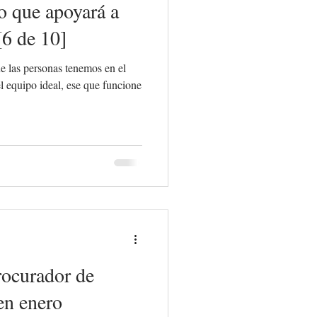
o que apoyará a
[6 de 10]
 las personas tenemos en el
one
rocurador de
en enero