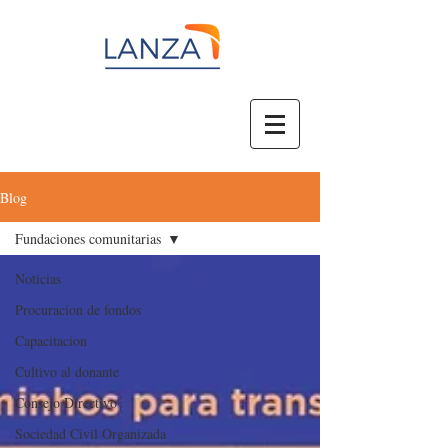
Blog
Fundaciones comunitarias
Noticias
Procuracion de fondos
Capacitacion
Cultivo al donante
Consejo Directivo
Sociedad Civil Organizada