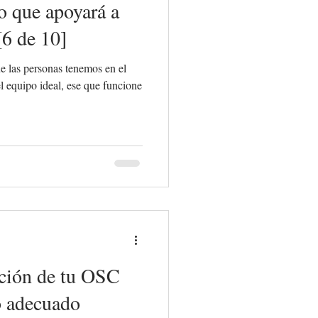
o que apoyará a
[6 de 10]
 las personas tenemos en el
one
ación de tu OSC
o adecuado