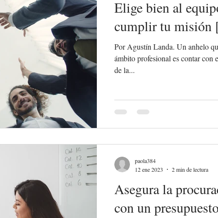
Elige bien al equip
cumplir tu misión 
Por Agustín Landa. Un anhelo que
ámbito profesional es contar con el equipo ideal, ese que funci
de la...
paola384
12 ene 2023
2 min de lectura
Asegura la procur
con un presupuest