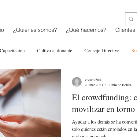
io
¿Quiénes somos?
¿Qué hacemos?
Clientes
Capacitacion
Cultivo al donante
Consejo Directivo
So
tarias
Estructura organizacional OSC
Fondeo en línea
vivian9504
20 mar 2023
2 min de lectura
El crowdfunding: c
movilizar en torno 
Ayudar a los demás se ha convert
solo quienes están enrolados en l
probar, sino mucha...