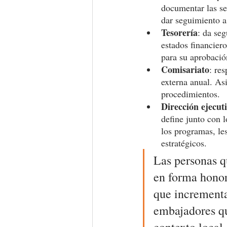
documentar las se
dar seguimiento a
Tesorería
: da seg
estados financiero
para su aprobació
Comisariato
: re
externa anual. Asi
procedimientos.
Dirección ejecut
define junto con l
los programas, le
estratégicos.
Las personas q
en forma honora
que incrementa
embajadores qu
contexto local,