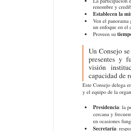
La participación 
renombre y credib
Establecen la mis
Ven el panorama g
un enfoque en el 
tiempo
Proveen su 
Un Consejo se 
presentes y f
visión instit
capacidad de r
Este Consejo delega e
y el equipo de la orga
Presidencia
: la 
cercana y frecuen
en ocasiones fung
Secretaría
: respo