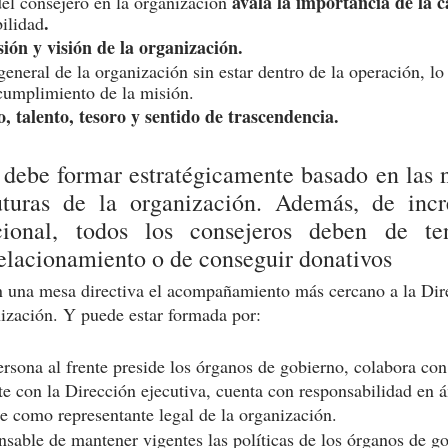
avala la importancia de la c
del consejero en la organización 
.
ilidad
ión y visión de la organización.
eneral de la organización sin estar dentro de la operación, lo
cumplimiento de la misión.
, talento, tesoro y sentido de trascendencia.
debe formar estratégicamente basado en las n
uturas de la organización. Además, de incr
ucional, todos los consejeros deben de te
elacionamiento o de conseguir donativos
n una mesa directiva el acompañamiento más cercano a la Dire
nización. Y puede estar formada por:
persona al frente preside los órganos de gobierno, colabora co
te con la Dirección ejecutiva, cuenta con responsabilidad en á
e como representante legal de la organización.
nsable de mantener vigentes las políticas de los órganos de go