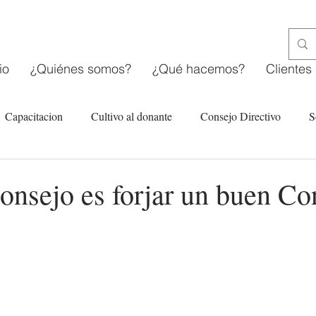
io
¿Quiénes somos?
¿Qué hacemos?
Clientes
Capacitacion
Cultivo al donante
Consejo Directivo
S
itarias
Estructura organizacional OSC
Fondeo en línea
onsejo es forjar un buen Co