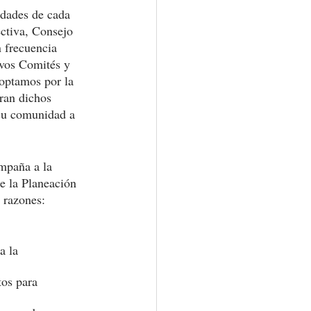
idades de cada 
ctiva, Consejo 
 frecuencia 
ivos Comités y 
 optamos por la 
ran dichos 
su comunidad a 
mpaña a la 
e la Planeación 
 razones:
a la 
os para 