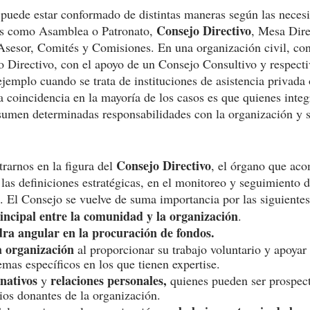
puede estar conformado de distintas maneras según las neces
 Consejo Directivo
mos como Asamblea o Patronato,
, Mesa Dire
sesor, Comités y Comisiones. En una organización civil, con
 Directivo, con el apoyo de un Consejo Consultivo y respect
jemplo cuando se trata de instituciones de asistencia privada
La coincidencia en la mayoría de los casos es que quienes integ
sumen determinadas responsabilidades con la organización y 
 Consejo Directivo
rarnos en la figura del
, el órgano que aco
 las definiciones estratégicas, en el monitoreo y seguimiento d
a. El Consejo se vuelve de suma importancia por las siguientes
incipal entre la comunidad y la organización
. 
dra angular en la procuración de fondos. 
 organización 
al proporcionar su trabajo voluntario y apoyar 
emas específicos en los que tienen expertise.
nativos 
relaciones personales,
y 
 quienes pueden ser prospect
cios donantes de la organización.