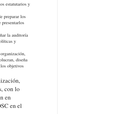
s estatutarios y 
e preparar los 
 presentarlos 
ñar la auditoría 
líticas y 
 organización, 
olucran, diseña 
los objetivos 
ización, 
, con lo 
n en 
SC en el 