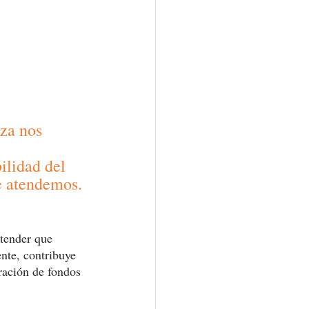
za nos 
ilidad del 
e atendemos. 
ntender que 
nte, contribuye 
uración de fondos 