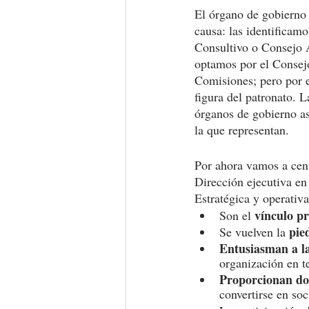
El órgano de gobierno 
causa: las identifica
Consultivo o Consejo A
optamos por el Consejo
Comisiones; pero por e
figura del patronato. 
órganos de gobierno a
la que representan. 
Por ahora vamos a cent
Dirección ejecutiva en
Estratégica y operativ
vínculo pr
Son el 
pie
Se vuelven la 
Entusiasman a la
organización en t
Proporcionan do
convertirse en so