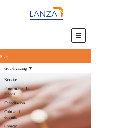
Blog
crowdfunding
Noticias
Procuracion de
fondos
Capacitacion
Cultivo al
donante
Consejo