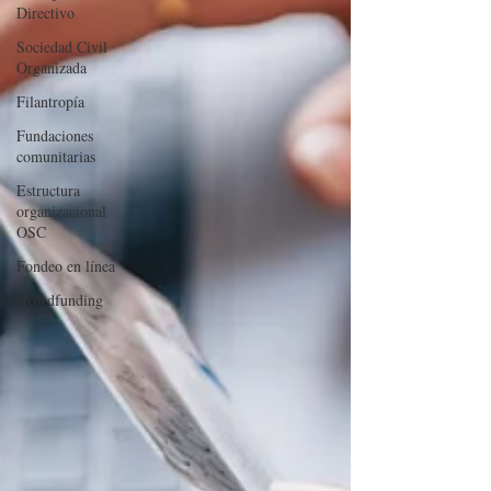
Directivo
Sociedad Civil
Organizada
Filantropía
Fundaciones
comunitarias
Estructura
organizacional
OSC
Fondeo en línea
crowdfunding