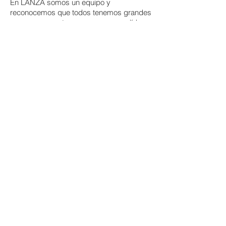
En LANZA somos un equipo y
reconocemos que todos tenemos grandes
cosas que aportar, creemos que un líder
es el que sirve, por lo que, bajo esta
ideología, trabajamos de forma ágil,
flexible y siempre enfocados en generar
resultados positivos de gran impacto.
Creemos en el trabajo duro, en la
colaboración y la creatividad, en pensar
en grande y siempre buscar la manera de
realizar el objetivo.
CREEMOS
QUE...
San
Pedro Garza García, Nuevo León, México.
Aviso de privacidad