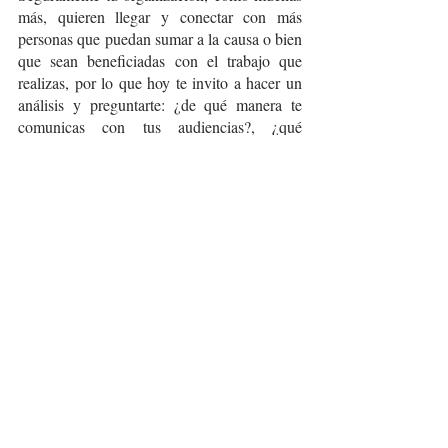
más, quieren llegar y conectar con más 
personas que puedan sumar a la causa o bien 
que sean beneficiadas con el trabajo que 
realizas, por lo que hoy te invito a hacer un 
análisis y preguntarte: ¿de qué manera te 
comunicas con tus audiencias?, ¿qué 
necesitas hacer hoy para que tu organización 
pueda lograr una comunicación efectiva?
Foto de Plann en Pexels. 
-    -    -
En la entrada del siguiente mes 
abordaremos la importancia de contar con 
un 
Presupuesto adecuado
; el quinto de 10 
puntos que un buen programa de 
procuración de fondos debe considerar. ¡No 
te la pierdas!
Procuracion de fondos