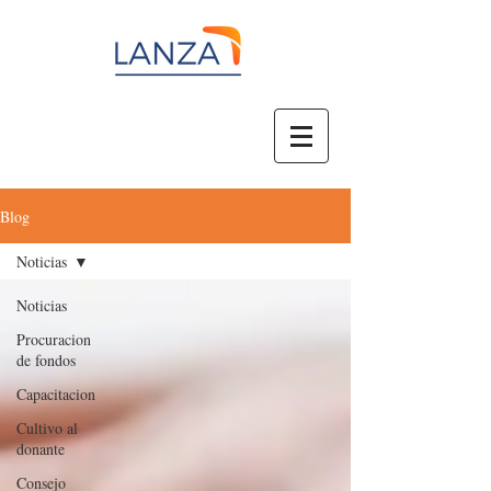
Blog
Noticias
Noticias
Procuracion
de fondos
Capacitacion
Cultivo al
donante
Consejo