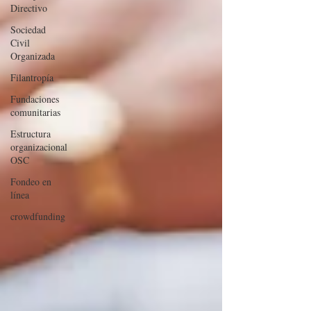
Directivo
Sociedad
Civil
Organizada
Filantropía
Fundaciones
comunitarias
Estructura
organizacional
OSC
Fondeo en
línea
crowdfunding