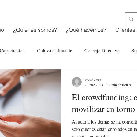
io
¿Quiénes somos?
¿Qué hacemos?
Clientes
Capacitacion
Cultivo al donante
Consejo Directivo
So
tarias
Estructura organizacional OSC
Fondeo en línea
vivian9504
20 mar 2023
2 min de lectura
El crowdfunding: c
movilizar en torno 
Ayudar a los demás se ha convert
solo quienes están enrolados en l
probar, sino mucha...