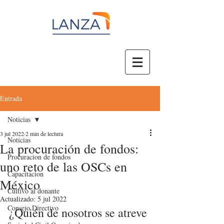
Entrada
Noticias
3 jul 2022
2 min de lectura
Noticias
La procuración de fondos:
Procuracion de fondos
uno reto de las OSCs en
Capacitacion
México
Cultivo al donante
Actualizado:
5 jul 2022
Consejo Directivo
¿Quién de nosotros se atreve 