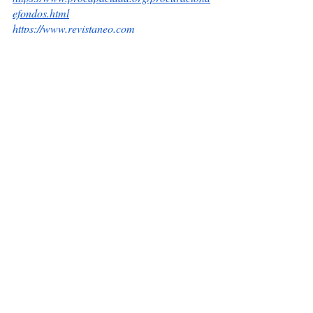
efondos.html
https://www.revistaneo.com
Foto de Yan Krukov en pexels. 
Capacitacion
Entradas recientes
Ver todo