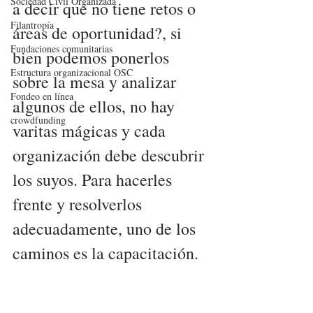
Sociedad Civil Organizada
a decir que no tiene retos o 
Filantropía
áreas de oportunidad?, si 
Fundaciones comunitarias
bien podemos ponerlos 
Estructura organizacional OSC
sobre la mesa y analizar 
Fondeo en línea
algunos de ellos, no hay 
crowdfunding
varitas mágicas y cada 
organización debe descubrir 
los suyos. Para hacerles 
frente y resolverlos 
adecuadamente, uno de los 
caminos es la capacitación. 