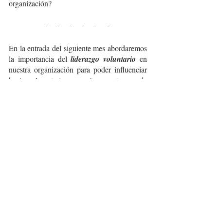
organización?
-     -     -     -     -      -
En la entrada del siguiente mes abordaremos 
la importancia del 
liderazgo voluntario 
en 
nuestra organización para poder influenciar 
hacia el exterior y cómo esto puede 
contribuir a una procuración exitosa. ¡No te 
lo pierdas!  
ONG
causa
procuración
non profit
fondos
OSC
donantes
sociedad civil
inversión social
capacitación
Social
Procuracion de fondos
Capacitacion
Sociedad Civil Organizada