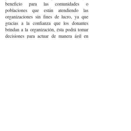
beneficio para las comunidades o 
poblaciones que están atendiendo las 
organizaciones sin fines de lucro, ya que 
gracias a la confianza que los donantes 
brindan a la organización, ésta podrá tomar 
decisiones para actuar de manera ágil en 
beneficio de la comunidad. 
Fuentes:
The Impact of Large, Unrestricted Grants on 
Nonprofits: A Five-Year View 
GIVING BIG: The Impact of Large, 
Unrestricted Gifts on Nonprofits
Giving with trust: how philanthropy can 
transform power relations.
Crédito de la Imagen: Pexels
ONG
causa
procuración
non profit
donantes
sociedad civil
inversión social
Procuracion de fondos