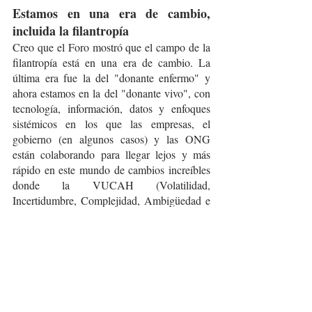
Estamos en una era de cambio, 
incluida la filantropía
Creo que el Foro mostró que el campo de la 
filantropía está en una era de cambio. La 
última era fue la del "donante enfermo" y 
ahora estamos en la del "donante vivo", con 
tecnología, información, datos y enfoques 
sistémicos en los que las empresas, el 
gobierno (en algunos casos) y las ONG 
están colaborando para llegar lejos y más 
rápido en este mundo de cambios increíbles 
donde la VUCAH (Volatilidad, 
Incertidumbre, Complejidad, Ambigüedad e 
Hiperconectividad) es el rey.
Podemos desarrollar la capacidad económica 
de las personas para atacar la desigualdad. 
Estamos comprendiendo que lo local es 
importante y que la colaboración es lo 
máximo en formas muy cristalinas y 