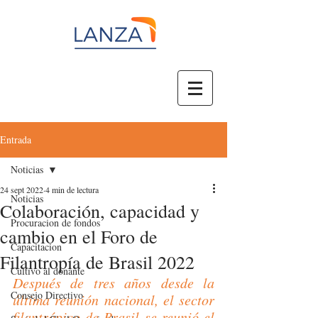
Entrada
Noticias
24 sept 2022
4 min de lectura
Noticias
Colaboración, capacidad y
Procuracion de fondos
cambio en el Foro de
Capacitacion
Filantropía de Brasil 2022
Cultivo al donante
Después de tres años desde la 
Consejo Directivo
última reunión nacional, el sector 
filantrópico de Brasil se reunió el 