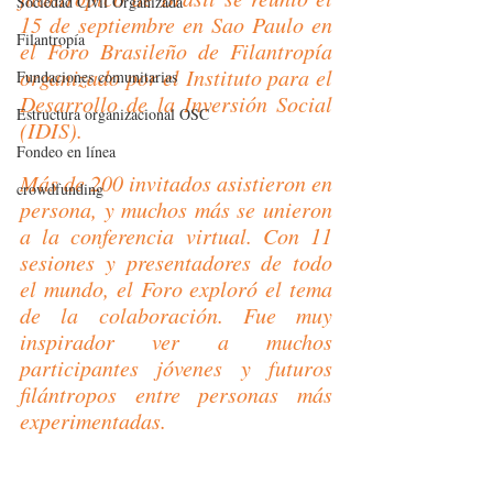
Sociedad Civil Organizada
15 de septiembre en Sao Paulo en 
Filantropía
el Foro Brasileño de Filantropía 
organizado por el Instituto para el 
Fundaciones comunitarias
Desarrollo de la Inversión Social 
Estructura organizacional OSC
(IDIS).
Fondeo en línea
Más de 200 invitados asistieron en 
crowdfunding
persona, y muchos más se unieron 
a la conferencia virtual. Con 11 
sesiones y presentadores de todo 
el mundo, el Foro exploró el tema 
de la colaboración. Fue muy 
inspirador ver a muchos 
participantes jóvenes y futuros 
filántropos entre personas más 
experimentadas.